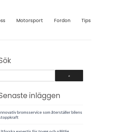
ss
Motorsport
Fordon
Tips
Sök
Senaste inläggen
Innovativ bromsservice som återställer bilens
stoppkraft
Utforska expertis för trygg och pålitlig