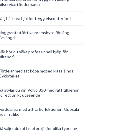
bilservice i Söderhamn
Välj hållbara hjul för trygg elscooterfärd
Noggrant utfört kamremsbyte för lång
livslängd
När bör du söka professionell hjälp för
bilrepor?
Fördelar med att köpa moped klass 1 hos
Cykloteket
Så stylar du din Volvo 850 med rätt tillbehör
för ett unikt utseende
Fördelarna med att ta körlektioner i Uppsala
hos Trafiko
Så väljer du rätt motorolja för olika typer av