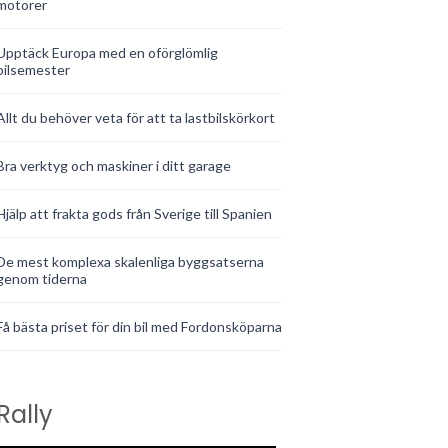
motorer
Upptäck Europa med en oförglömlig
bilsemester
Allt du behöver veta för att ta lastbilskörkort
Bra verktyg och maskiner i ditt garage
Hjälp att frakta gods från Sverige till Spanien
De mest komplexa skalenliga byggsatserna
genom tiderna
Få bästa priset för din bil med Fordonsköparna
Rally