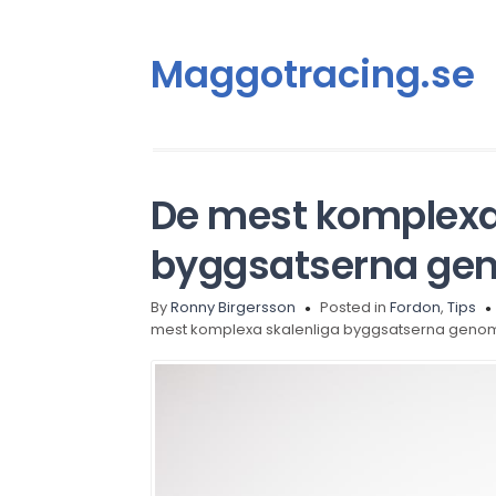
Maggotracing.se
De mest komplexa
byggsatserna gen
By
Ronny Birgersson
Posted in
Fordon
,
Tips
mest komplexa skalenliga byggsatserna genom