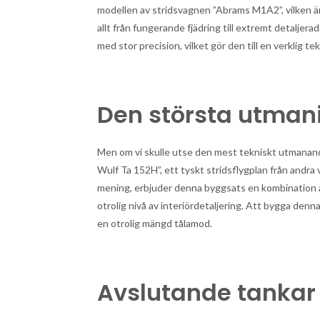
modellen av stridsvagnen ”Abrams M1A2”, vilken är 
allt från fungerande fjädring till extremt detaljera
med stor precision, vilket gör den till en verklig t
Den största utman
Men om vi skulle utse den mest tekniskt utmanan
Wulf Ta 152H”, ett tyskt stridsflygplan från andra v
mening, erbjuder denna byggsats en kombination a
otrolig nivå av interiördetaljering. Att bygga denna
en otrolig mängd tålamod.
Avslutande tankar