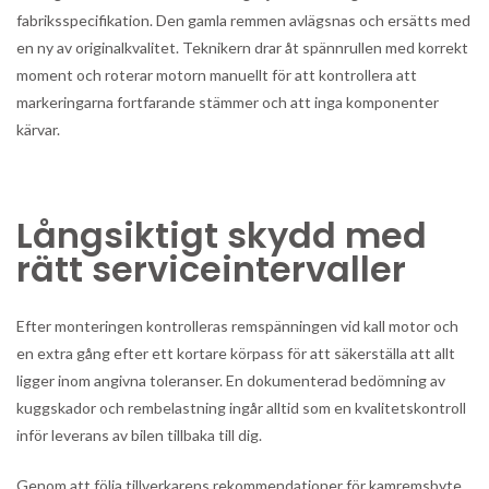
fabriksspecifikation. Den gamla remmen avlägsnas och ersätts med
en ny av originalkvalitet. Teknikern drar åt spännrullen med korrekt
moment och roterar motorn manuellt för att kontrollera att
markeringarna fortfarande stämmer och att inga komponenter
kärvar.
Långsiktigt skydd med
rätt serviceintervaller
Efter monteringen kontrolleras remspänningen vid kall motor och
en extra gång efter ett kortare körpass för att säkerställa att allt
ligger inom angivna toleranser. En dokumenterad bedömning av
kuggskador och rembelastning ingår alltid som en kvalitetskontroll
inför leverans av bilen tillbaka till dig.
Genom att följa tillverkarens rekommendationer för kamremsbyte