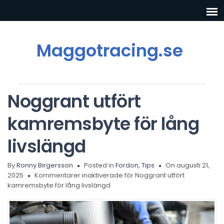
Maggotracing.se
Noggrant utfört
kamremsbyte för lång
livslängd
By
Ronny Birgersson
Posted in
Fordon
,
Tips
On augusti 21,
2025
Kommentarer inaktiverade
för Noggrant utfört
kamremsbyte för lång livslängd