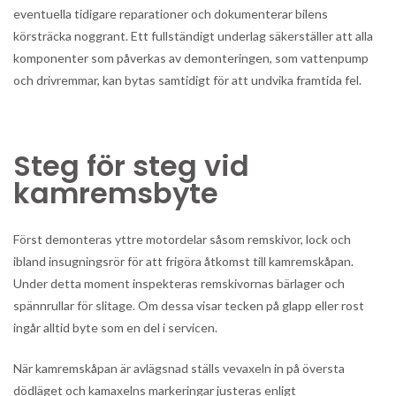
eventuella tidigare reparationer och dokumenterar bilens
körsträcka noggrant. Ett fullständigt underlag säkerställer att alla
komponenter som påverkas av demonteringen, som vattenpump
och drivremmar, kan bytas samtidigt för att undvika framtida fel.
Steg för steg vid
kamremsbyte
Först demonteras yttre motordelar såsom remskivor, lock och
ibland insugningsrör för att frigöra åtkomst till kamremskåpan.
Under detta moment inspekteras remskivornas bärlager och
spännrullar för slitage. Om dessa visar tecken på glapp eller rost
ingår alltid byte som en del i servicen.
När kamremskåpan är avlägsnad ställs vevaxeln in på översta
dödläget och kamaxelns markeringar justeras enligt