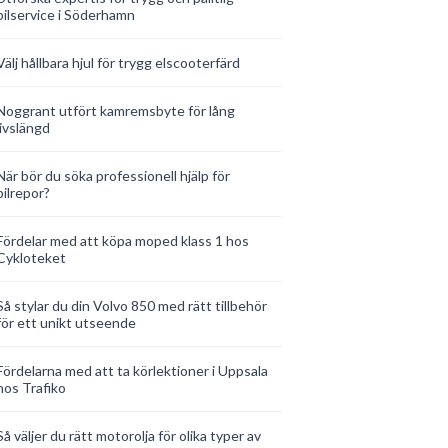
bilservice i Söderhamn
Välj hållbara hjul för trygg elscooterfärd
Noggrant utfört kamremsbyte för lång
livslängd
När bör du söka professionell hjälp för
bilrepor?
Fördelar med att köpa moped klass 1 hos
Cykloteket
Så stylar du din Volvo 850 med rätt tillbehör
för ett unikt utseende
Fördelarna med att ta körlektioner i Uppsala
hos Trafiko
Så väljer du rätt motorolja för olika typer av