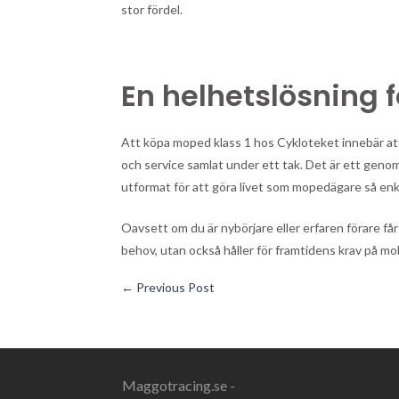
stor fördel.
En helhetslösning 
Att köpa moped klass 1 hos Cykloteket innebär att
och service samlat under ett tak. Det är ett genomtä
utformat för att göra livet som mopedägare så enk
Oavsett om du är nybörjare eller erfaren förare f
behov, utan också håller för framtidens krav på mob
←
Previous Post
Maggotracing.se -