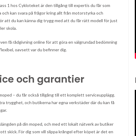
ss 1 hos Cykloteket är den tillgång till expertis du får som
ch kan svara på frågor kring allt från motorstyrka och
gör att du kan känna dig trygg med att du får rätt modell för just
ler skola.
även få rådgivning online för att göra en välgrundad bedömning
lexibel, oavsett var du befinner dig.
ice och garantier
oped – du får också tillgång till ett komplett serviceupplägg.
ra trygghet, och butikerna har egna verkstäder där du kan få
gar.
ivslängden på din moped, och med ett lokalt nätverk av butiker
ott skick. För dig som vill slippa krångel efter köpet är det en