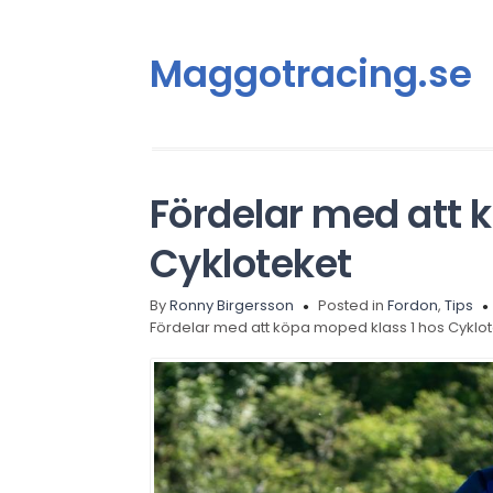
Maggotracing.se
Fördelar med att 
Cykloteket
By
Ronny Birgersson
Posted in
Fordon
,
Tips
Fördelar med att köpa moped klass 1 hos Cyklo