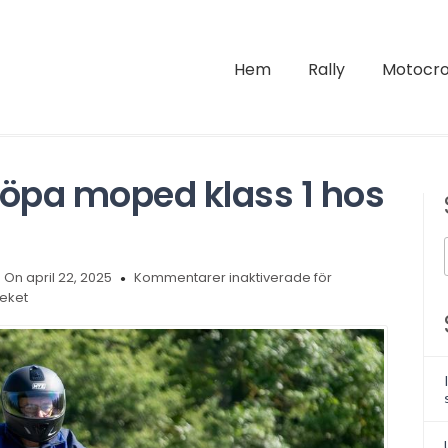
Hem
Rally
Motocro
köpa moped klass 1 hos
On april 22, 2025
Kommentarer inaktiverade
för
teket