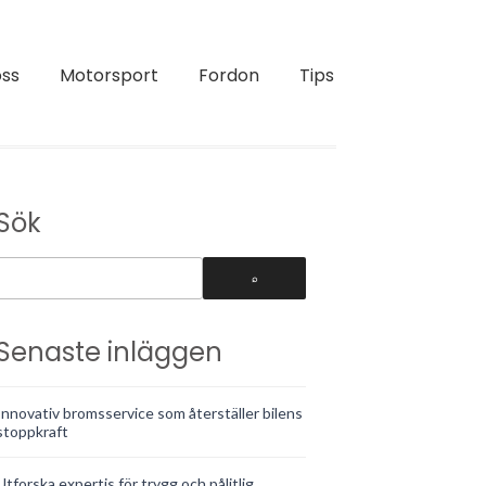
ss
Motorsport
Fordon
Tips
Sök
Senaste inläggen
Innovativ bromsservice som återställer bilens
stoppkraft
Utforska expertis för trygg och pålitlig