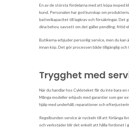
En av de största fördelarna med att köpa moped kla
kund. Personalen har god kunskap om produkterna o
batterikapacitet till lagkrav och försäkringar. Det 
dina behov, oavsett om det gäller pendling, fritid el
Butikerna erbjuder personlig service, men du kan 
innan köp. Det gör processen både tillgänglig och f
Trygghet med serv
När du handlar hos Cykloteket får du inte bara en m
Många modeller erbjuds med garantier som ger ext
hjälp med underhåll, reparationer och efterjusterin
Regelbunden service är nyckeln till att förlänga l
och verkstäder blir det enkelt att hålla fordonet i g