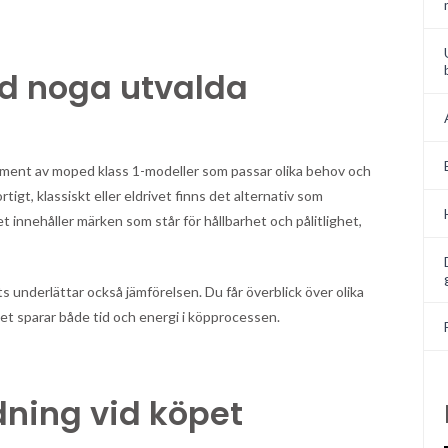
ed noga utvalda
timent av moped klass 1-modeller som passar olika behov och
igt, klassiskt eller eldrivet finns det alternativ som
t innehåller märken som står för hållbarhet och pålitlighet,
ts underlättar också jämförelsen. Du får överblick över olika
lket sparar både tid och energi i köpprocessen.
dning vid köpet