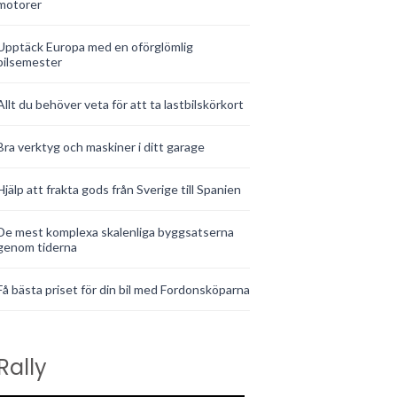
motorer
Upptäck Europa med en oförglömlig
bilsemester
Allt du behöver veta för att ta lastbilskörkort
Bra verktyg och maskiner i ditt garage
Hjälp att frakta gods från Sverige till Spanien
De mest komplexa skalenliga byggsatserna
genom tiderna
Få bästa priset för din bil med Fordonsköparna
Rally